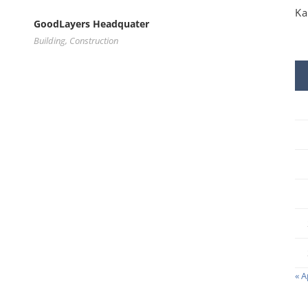
Ka
GoodLayers Headquater
Building
,
Construction
« A