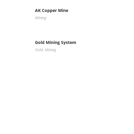
AK Copper Mine
Mining
Gold Mining System
Gold
,
Mining